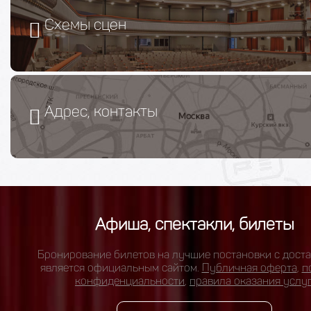
Схемы сцен
Адрес, контакты
Афиша, спектакли, билеты
Бронирование билетов на лучшие постановки с доста
является официальным сайтом.
Публичная оферта
,
п
конфиденциальности
,
правила оказания услу