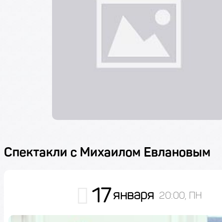
Спектакли с Михаилом Евлановым
17
января
20:00, ПН