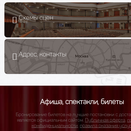
Схемы сцен
Адрес, контакты
Афиша, спектакли, билеты
Бронирование билетов на лучшие постановки с доста
является официальным сайтом.
Публичная оферта
,
п
конфиденциальности
,
правила оказания услу