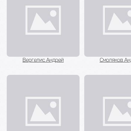
Вергелис Андрей
Смоляков Ан