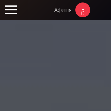
Афиша
0