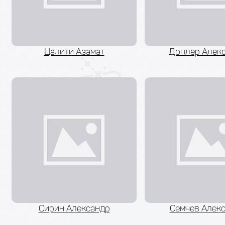
Цалити Азамат
Доплер Алек
Сирин Александр
Семчев Алек