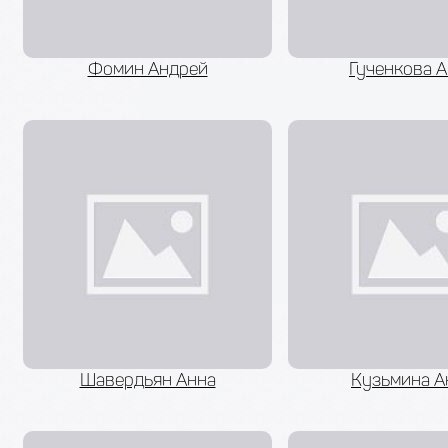
Фомин Андрей
Гученкова 
Шавердьян Анна
Кузьмина А