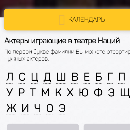
КАЛЕНДАРЬ
Актеры играющие в театре Наций
По первой букве фамилии Вы можете отсорти
нужных актеров.
Л
С
Ц
Д
Ш
В
Е
Б
Г
П
У
Р
Т
М
К
Х
Ю
Ф
З
Щ
Ж
И
Ч
О
Э