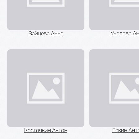
Зайцева Анна
Уколова А
Косточкин Антон
Ескин Ант