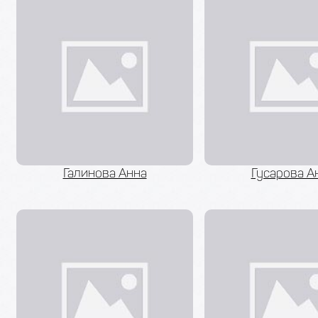
Галинова Анна
Гусарова А