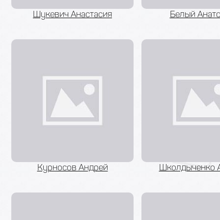
Шукевич Анастасия
Белый Анат
Курносов Андрей
Школдыченко 