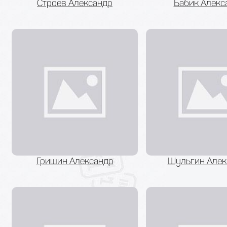
Строев Александр
Бабик Алекс
Гришин Александр
Шульгин Алек