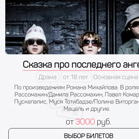
Сказка про последнего анг
Драма
от 18 лет
Основная сцена
По произведениям Романа Михайлова. В ролях
Рассомахин/Данила Рассомахин, Павел Комаро
Пускепалис, Муся Тотибадзе/Полина Виторга
Мацель и другие.
от
3000
руб.
ВЫБОР БИЛЕТОВ