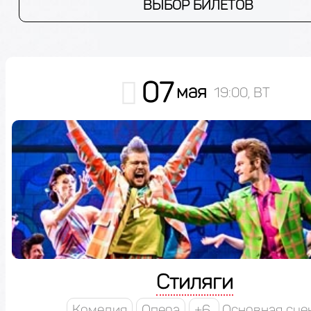
ВЫБОР БИЛЕТОВ
07
мая
19:00, ВТ
Стиляги
Комедия
Опера
+6
Основная сце