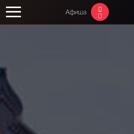
Афиша
0