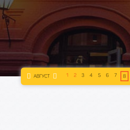
1
2
3
4
5
6
7
АВГУСТ
8