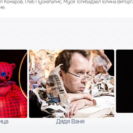
л Комаров, Глеб Пускепалис, Муся Тотибадзе/Полина Витор
ие.
Канарейка
Дядя Ваня
28 сентября 2026
04 сентября 2026