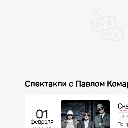
Спектакли с Павлом Ком
Ска
01
Дра
февраля
По п