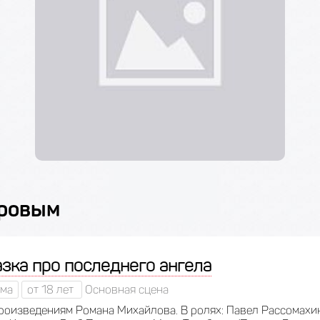
аровым
зка про последнего ангела
ма
от 18 лет
Основная сцена
роизведениям Романа Михайлова. В ролях: Павел Рассомахи