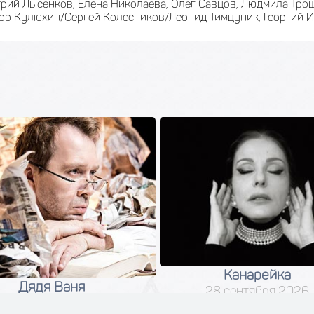
рий Лысенков, Елена Николаева, Олег Савцов, Людмила Трош
ор Кулюхин/Сергей Колесников/Леонид Тимцуник, Георгий 
Канарейка
Дядя Ваня
28 сентября 2026
04 сентября 2026