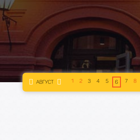
1
2
3
4
5
7
8
АВГУСТ
6