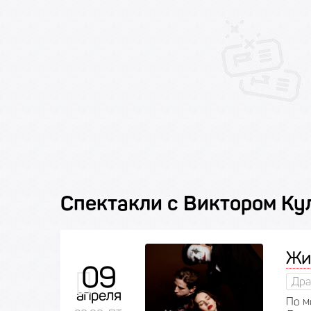
Спектакли с Виктором К
Жив
09
Дра
апреля
По м