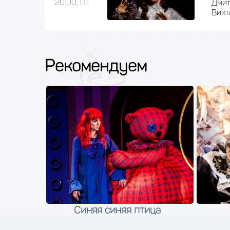
20:00, ПТ
Дмит
Викт
Рекомендуем
а
Синяя синяя птица
6
11 сентября 2026