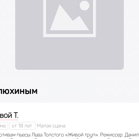
улюхиным
ой Т.
ма
от 18 лет
Малая сцена
отивам пьесы Льва Толстого «Живой труп». Режиссер: Данил 