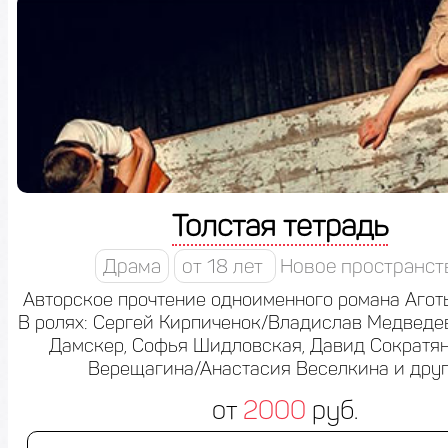
Толстая тетрадь
Драма
от 18 лет
Новое пространст
Авторское прочтение одноименного романа Агот
В ролях: Сергей Кирпиченок/Владислав Медведев
Дамскер, Софья Шидловская, Давид Сократян
Верещагина/Анастасия Веселкина и друг
от
2000
руб.