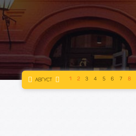
1
2
3
4
5
6
7
8
АВГУСТ