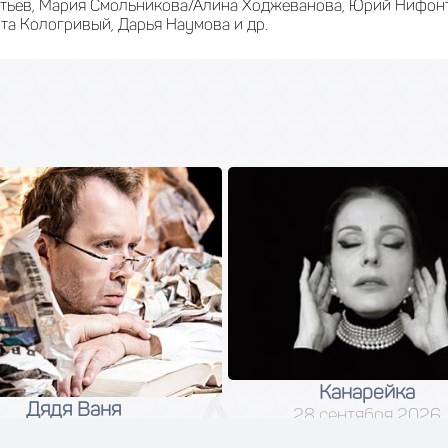
тьев, Мария Смольникова/Алина Ходжеванова, Юрий Нифонт
та Кологривый, Дарья Наумова и др.
Канарейка
Дядя Ваня
28 сентября 2026
04 сентября 2026