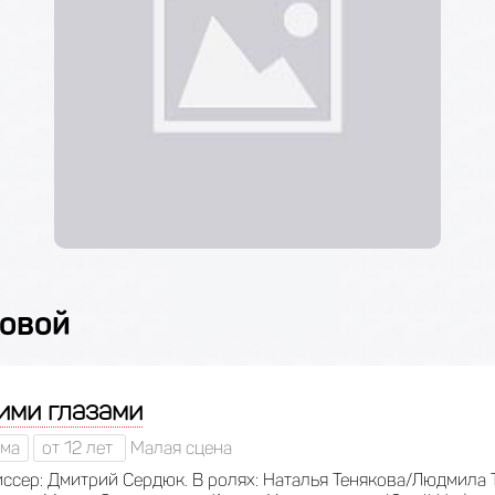
мовой
ими глазами
ма
от 12 лет
Малая сцена
ссер: Дмитрий Сердюк. В ролях: Наталья Тенякова/Людмила 