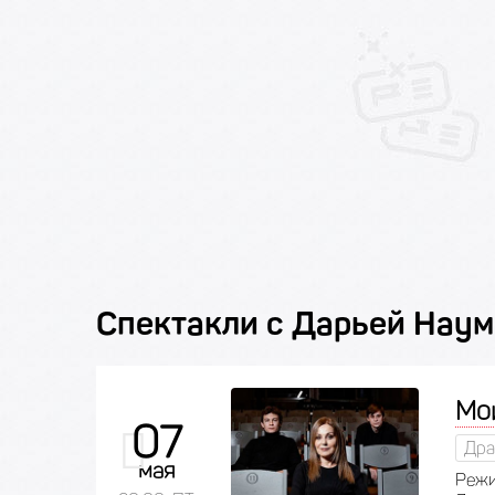
Спектакли с Дарьей Нау
Мо
07
Дра
мая
Режи