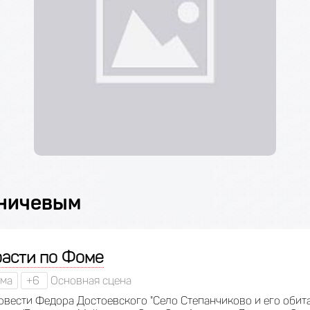
аничевым
расти по Фоме
ма
+6
Основная сцена
овести Федора Достоевского "Село Степанчиково и его обитат