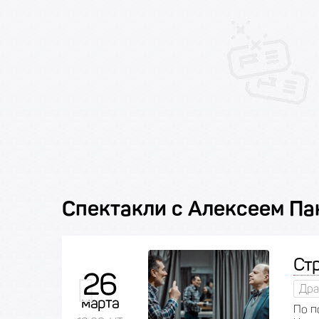
Спектакли с Алексеем П
Ст
26
Дра
марта
По п