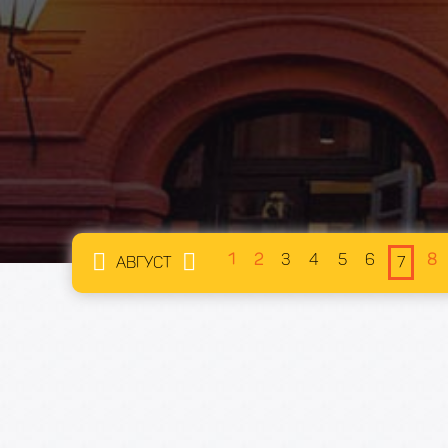
1
2
3
4
5
6
8
АВГУСТ
7