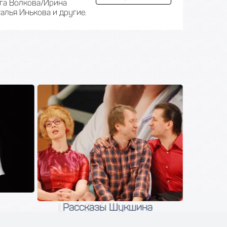
ьга Волкова/Ирина
алья Инькова и другие.
Рассказы Шукшина
С
02 сентября 2026
0