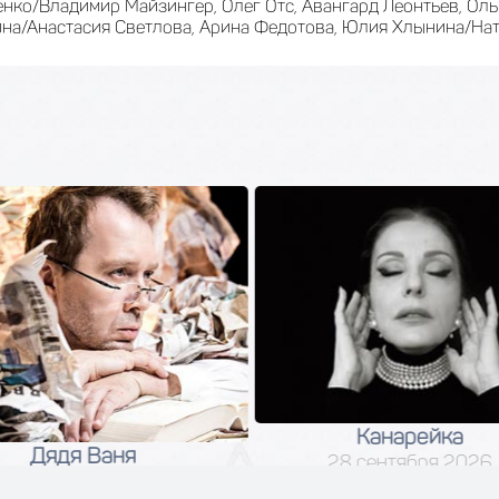
нко/Владимир Майзингер, Олег Отс, Авангард Леонтьев, Ол
на/Анастасия Светлова, Арина Федотова, Юлия Хлынина/Нат
Канарейка
Дядя Ваня
28 сентября 2026
04 сентября 2026