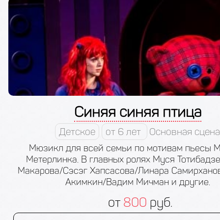
Синяя синяя птица
Детское
от 6 лет
Основная сцена
Мюзикл для всей семьи по мотивам пьесы 
Метерлинка. В главных ролях Муся Тотибадз
Макарова/Сэсэг Хапсасова/Линара Самирханов
Акимкин/Вадим Мичман и другие.
от
800
руб.