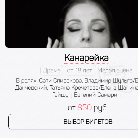
Канарейка
Драма
от 18 лет
Малая сцена
В ролях: Сати Спивакова, Владимир Шульга/
Данчевский, Татьяна Кречетова/Елена Шанина
Гайшун, Евгений Самарин
от
850
руб.
ВЫБОР БИЛЕТОВ