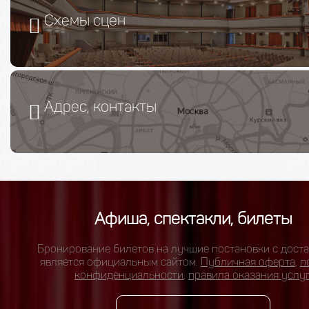
Схемы сцен
Адрес, контакты
Афиша, спектакли, билеты
Бронирование билетов на лучшие постановки с доста
является официальным сайтом.
Публичная оферта
,
п
конфиденциальности
,
правила оказания услу